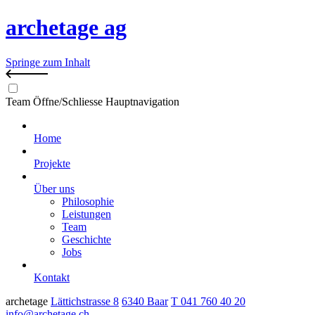
archetage ag
Springe zum Inhalt
Team
Öffne/Schliesse Hauptnavigation
Home
Projekte
Über uns
Philosophie
Leistungen
Team
Geschichte
Jobs
Kontakt
archetage
Lättichstrasse 8
6340 Baar
T 041 760 40 20
info@archetage.ch