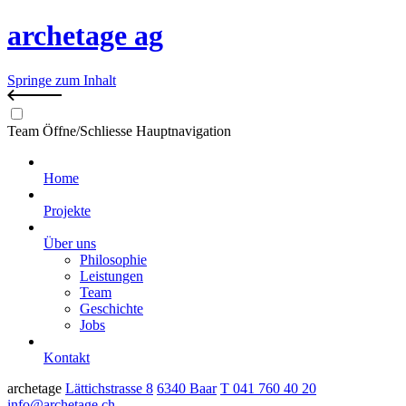
archetage ag
Springe zum Inhalt
Team
Öffne/Schliesse Hauptnavigation
Home
Projekte
Über uns
Philosophie
Leistungen
Team
Geschichte
Jobs
Kontakt
archetage
Lättichstrasse 8
6340 Baar
T 041 760 40 20
info@archetage.ch