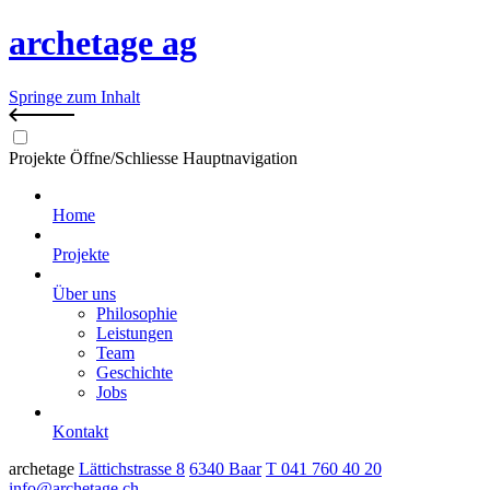
archetage ag
Springe zum Inhalt
Projekte
Öffne/Schliesse Hauptnavigation
Home
Projekte
Über uns
Philosophie
Leistungen
Team
Geschichte
Jobs
Kontakt
archetage
Lättichstrasse 8
6340 Baar
T 041 760 40 20
info@archetage.ch