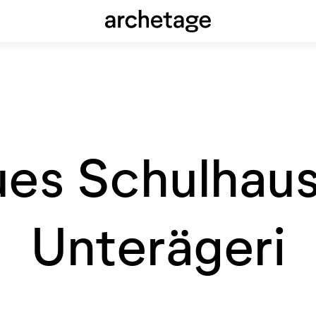
archeta
Springe
zum
Inhalt
es Schulhaus
Unterägeri