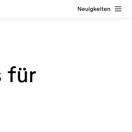
Neuigkeiten
ge ag
Öffne
 für