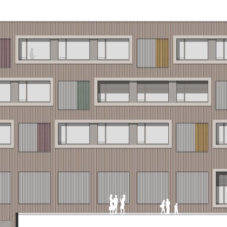
ojekte
Über uns
Philosophie
Leistungen
Team
Geschichte
Jobs